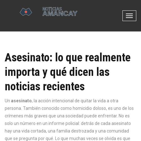
N
a
v
e
g
Asesinato: lo que realmente
a
c
importa y qué dicen las
i
ó
noticias recientes
n
d
e
Un
asesinato
,
la acción intencional de quitar la vida a otra
p
persona
. También conocido como
homicidio doloso
, es uno de los
a
crímenes más graves que una sociedad puede enfrentar. No es
l
solo un número en un informe policial: detrás de cada asesinato
a
hay una vida cortada, una familia destrozada y una comunidad
n
que se pregunta por qué.
Lo que muchas veces se olvida es que