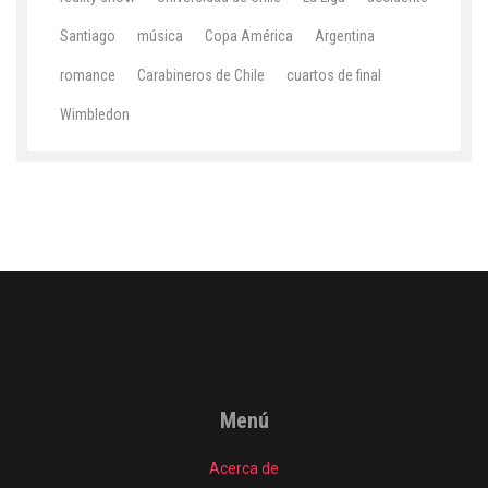
Santiago
música
Copa América
Argentina
romance
Carabineros de Chile
cuartos de final
Wimbledon
Menú
Acerca de