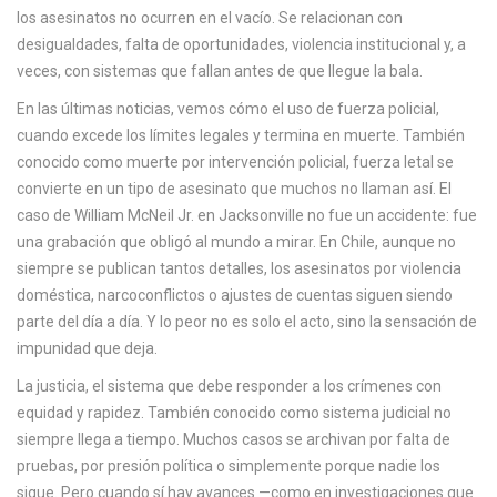
c
los asesinatos no ocurren en el vacío. Se relacionan con
a
desigualdades, falta de oportunidades, violencia institucional y, a
veces, con sistemas que fallan antes de que llegue la bala.
En las últimas noticias, vemos cómo el
uso de fuerza policial
,
cuando excede los límites legales y termina en muerte
. También
conocido como
muerte por intervención policial
,
fuerza letal
se
convierte en un tipo de asesinato que muchos no llaman así. El
caso de William McNeil Jr. en Jacksonville no fue un accidente: fue
una grabación que obligó al mundo a mirar. En Chile, aunque no
siempre se publican tantos detalles, los asesinatos por violencia
doméstica, narcoconflictos o ajustes de cuentas siguen siendo
parte del día a día. Y lo peor no es solo el acto, sino la sensación de
impunidad que deja.
La
justicia
,
el sistema que debe responder a los crímenes con
equidad y rapidez
. También conocido como
sistema judicial
no
siempre llega a tiempo. Muchos casos se archivan por falta de
pruebas, por presión política o simplemente porque nadie los
sigue. Pero cuando sí hay avances —como en investigaciones que