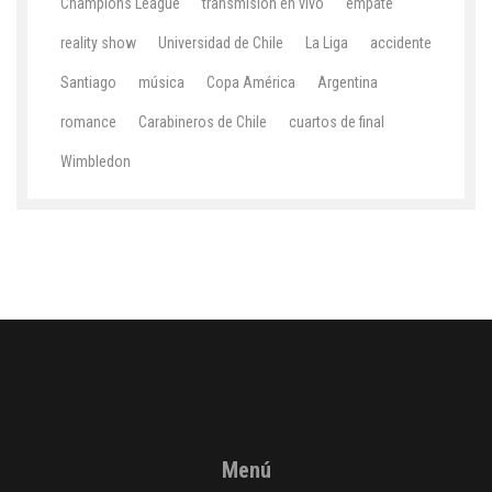
Champions League
transmisión en vivo
empate
reality show
Universidad de Chile
La Liga
accidente
Santiago
música
Copa América
Argentina
romance
Carabineros de Chile
cuartos de final
Wimbledon
Menú