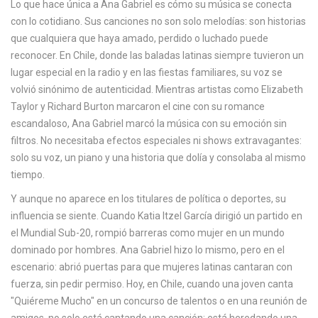
Lo que hace única a Ana Gabriel es cómo su música se conecta
c
con lo cotidiano. Sus canciones no son solo melodías: son historias
a
que cualquiera que haya amado, perdido o luchado puede
reconocer. En Chile, donde las baladas latinas siempre tuvieron un
lugar especial en la radio y en las fiestas familiares, su voz se
volvió sinónimo de autenticidad. Mientras artistas como
Elizabeth
Taylor
y
Richard Burton
marcaron el cine con su romance
escandaloso, Ana Gabriel marcó la música con su emoción sin
filtros. No necesitaba efectos especiales ni shows extravagantes:
solo su voz, un piano y una historia que dolía y consolaba al mismo
tiempo.
Y aunque no aparece en los titulares de política o deportes, su
influencia se siente. Cuando
Katia Itzel García
dirigió un partido en
el Mundial Sub-20, rompió barreras como mujer en un mundo
dominado por hombres. Ana Gabriel hizo lo mismo, pero en el
escenario: abrió puertas para que mujeres latinas cantaran con
fuerza, sin pedir permiso. Hoy, en Chile, cuando una joven canta
"Quiéreme Mucho" en un concurso de talentos o en una reunión de