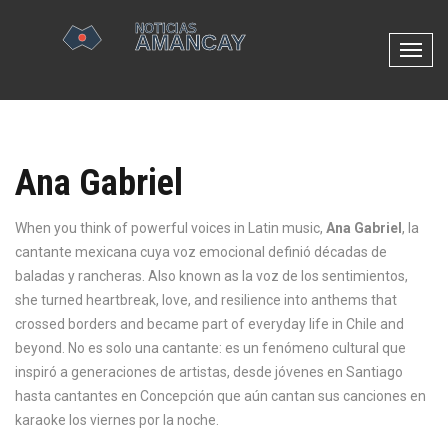
N
a
v
e
g
Ana Gabriel
a
c
i
When you think of powerful voices in Latin music,
Ana Gabriel
,
la
ó
cantante mexicana cuya voz emocional definió décadas de
n
baladas y rancheras
. Also known as
la voz de los sentimientos
,
d
she turned heartbreak, love, and resilience into anthems that
e
crossed borders and became part of everyday life in Chile and
p
beyond.
No es solo una cantante: es un fenómeno cultural que
a
inspiró a generaciones de artistas, desde jóvenes en Santiago
l
hasta cantantes en Concepción que aún cantan sus canciones en
a
karaoke los viernes por la noche.
n