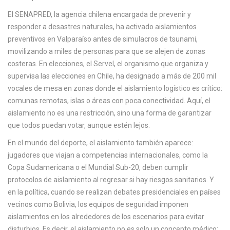
c
El
SENAPRED
,
la agencia chilena encargada de prevenir y
a
responder a desastres naturales
, ha activado aislamientos
preventivos en Valparaíso antes de simulacros de tsunami,
movilizando a miles de personas para que se alejen de zonas
costeras. En elecciones, el
Servel
,
el organismo que organiza y
supervisa las elecciones en Chile
, ha designado a más de 200 mil
vocales de mesa en zonas donde el aislamiento logístico es crítico:
comunas remotas, islas o áreas con poca conectividad. Aquí, el
aislamiento no es una restricción, sino una forma de garantizar
que todos puedan votar, aunque estén lejos.
En el mundo del deporte, el aislamiento también aparece:
jugadores que viajan a competencias internacionales, como la
Copa Sudamericana o el Mundial Sub-20, deben cumplir
protocolos de aislamiento al regresar si hay riesgos sanitarios. Y
en la política, cuando se realizan debates presidenciales en países
vecinos como Bolivia, los equipos de seguridad imponen
aislamientos en los alrededores de los escenarios para evitar
disturbios. Es decir, el aislamiento no es solo un concepto médico: