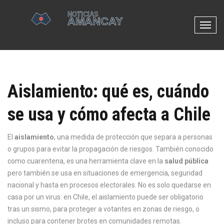
N
a
v
e
g
Aislamiento: qué es, cuándo
a
c
se usa y cómo afecta a Chile
i
ó
n
El
aislamiento
,
una medida de protección que separa a personas
d
o grupos para evitar la propagación de riesgos
. También conocido
e
como
cuarentena
, es una herramienta clave en la
salud pública
p
pero también se usa en situaciones de emergencia, seguridad
a
nacional y hasta en procesos electorales.
No es solo quedarse en
l
casa por un virus: en Chile, el aislamiento puede ser obligatorio
a
tras un sismo, para proteger a votantes en zonas de riesgo, o
n
incluso para contener brotes en comunidades remotas.