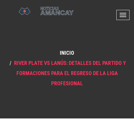
N
a
v
e
g
INICIO
a
c
RIVER PLATE VS LANÚS: DETALLES DEL PARTIDO Y
i
FORMACIONES PARA EL REGRESO DE LA LIGA
ó
n
PROFESIONAL
d
e
p
a
l
a
n