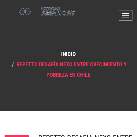
N
a
v
e
g
INICIO
a
c
REPETTO DESAFÍA NEXO ENTRE CRECIMIENTO Y
i
POBREZA EN CHILE
ó
n
d
e
p
a
l
a
n