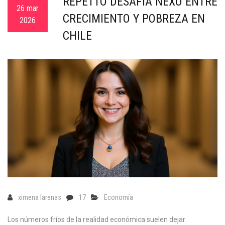
REPETTO DESAFÍA NEXO ENTRE
c
26 mar
CRECIMIENTO Y POBREZA EN
a
2026
CHILE
ximena larenas
17
Economía
Los números fríos de la realidad económica suelen dejar