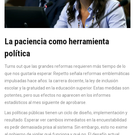
La paciencia como herramienta
política
Turns out que las grandes reformas requieren más tiempo de lo
que nos gustaría esperar. Repetto señala reformas emblemáticas
impulsadas hace años: la carrera docente, la ley de inclusión
escolar y la gratuidad en la educación superior. Estas medidas son
potentes, pero sus efectos no aparecen en los informes
estadísticos al mes siguiente de aprobarse.
Las políticas públicas tienen un ciclo de diseño, implementación y
resultado. Esperar ver cambios inmediatos en la encuestabilidad
es pedir demasiada prisa al sistema. Sin embargo, esto no exime
al gobierno de vigilar qué funciona y qué no. El desafío actual