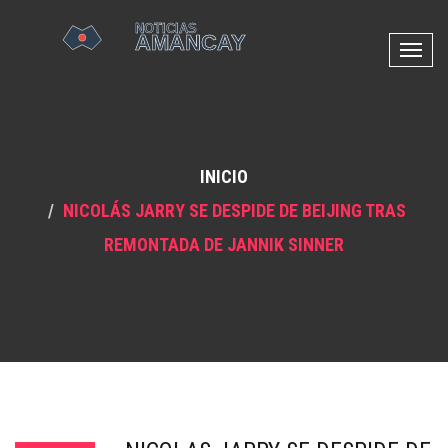
N
a
v
e
g
INICIO
a
c
NICOLÁS JARRY SE DESPIDE DE BEIJING TRAS
i
REMONTADA DE JANNIK SINNER
ó
n
d
e
p
a
l
a
n