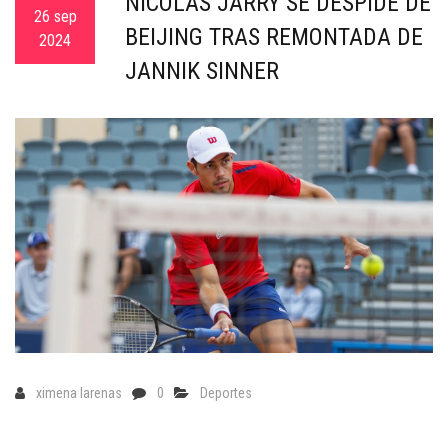
NICOLÁS JARRY SE DESPIDE DE
c
26 sep
BEIJING TRAS REMONTADA DE
a
2024
JANNIK SINNER
ximena larenas
0
Deportes