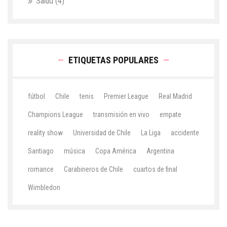
Salud
(4)
ETIQUETAS POPULARES
fútbol
Chile
tenis
Premier League
Real Madrid
Champions League
transmisión en vivo
empate
reality show
Universidad de Chile
La Liga
accidente
Santiago
música
Copa América
Argentina
romance
Carabineros de Chile
cuartos de final
Wimbledon