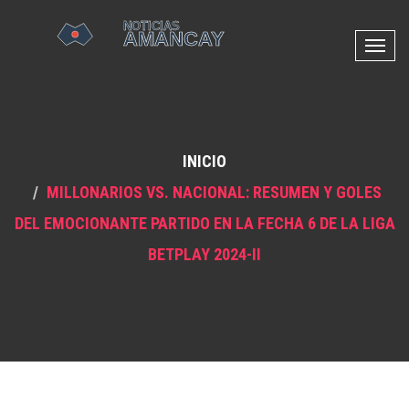
N
a
v
e
g
INICIO
a
c
MILLONARIOS VS. NACIONAL: RESUMEN Y GOLES
i
DEL EMOCIONANTE PARTIDO EN LA FECHA 6 DE LA LIGA
ó
n
BETPLAY 2024-II
d
e
p
a
l
a
n