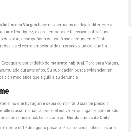
artió
Lorena Vargas
hace dos semanas no deja indiferente a
aguirre Rodríguez
,
ex presentador de televisión
publicó una
do de salud, acompañada de una frase contundente: "Esto
redes; es el cierre emocional de un proceso judicial que ha
a Eyzaguirre por el delito de
maltrato habitual
. Pero para Vargas,
co acumulado durante años. Su publicación busca evidenciar, sin
xposición mediática que siguió a su denuncia.
rme
eterminó que Eyzaguirre debía cumplir 300 días de presidio
alle crucial: no habrá cárcel efectiva. En su lugar, el condenado
remisión condicional, fiscalizado por
Gendarmería de Chile
.
cialmente el 19 de agosto pasado. Para muchos críticos, es una