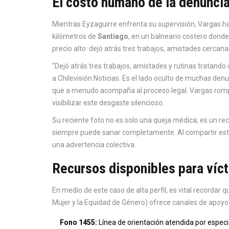
El costo humano de la denunci
Mientras Eyzaguirre enfrenta su supervisión, Vargas ha
kilómetros de
Santiago
, en un balneario costero dond
precio alto: dejó atrás tres trabajos, amistades cercana
"Dejó atrás tres trabajos, amistades y rutinas tratando
a Chilevisión Noticias. Es el lado oculto de muchas denu
que a menudo acompaña al proceso legal. Vargas rompió 
visibilizar este desgaste silencioso.
Su reciente foto no es solo una queja médica; es un reco
siempre puede sanar completamente. Al compartir est
una advertencia colectiva.
Recursos disponibles para víc
En medio de este caso de alta perfil, es vital recordar q
Mujer y la Equidad de Género
)
ofrece canales de apoyo 
Fono 1455:
Línea de orientación atendida por especial