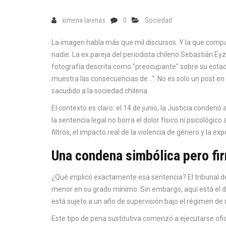
ximena larenas
0
Sociedad
La imagen habla más que mil discursos. Y la que comp
nadie. La ex pareja del periodista chileno
Sebastián Eyz
fotografía descrita como "preocupante" sobre su esta
muestra las consecuencias de...". No es solo un post en 
sacudido a la sociedad chilena.
El contexto es claro: el 14 de junio, la Justicia condenó 
la sentencia legal no borra el dolor físico ni psicológi
filtros, el impacto real de la violencia de género y la e
Una condena simbólica pero fi
¿Qué implicó exactamente esa sentencia? El tribunal d
menor en su grado mínimo. Sin embargo, aquí está el det
está sujeto a un año de supervisión bajo el régimen de 
Este tipo de pena sustitutiva comenzó a ejecutarse ofi