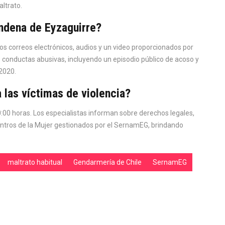
altrato.
ondena de Eyzaguirre?
los correos electrónicos, audios y un video proporcionados por
 conductas abusivas, incluyendo un episodio público de acoso y
2020.
las víctimas de violencia?
0:00 horas. Los especialistas informan sobre derechos legales,
entros de la Mujer gestionados por el SernamEG, brindando
maltrato habitual
Gendarmería de Chile
SernamEG