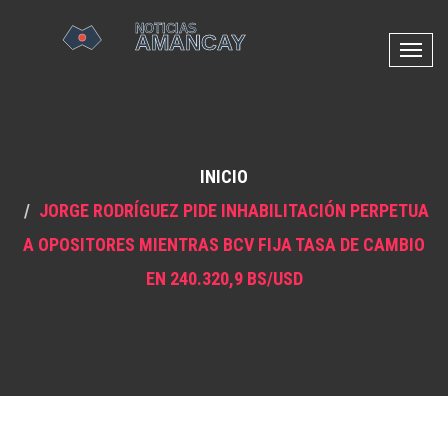
N
a
v
e
g
INICIO
a
c
JORGE RODRÍGUEZ PIDE INHABILITACIÓN PERPETUA
i
A OPOSITORES MIENTRAS BCV FIJA TASA DE CAMBIO
ó
n
EN 240.320,9 BS/USD
d
e
p
a
l
a
n