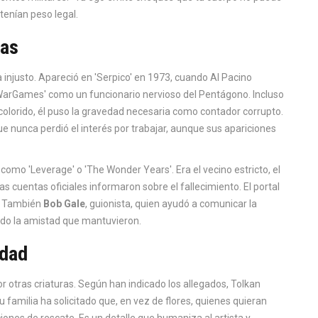
tenían peso legal.
ras
ía injusto. Apareció en 'Serpico' en 1973, cuando Al Pacino
'WarGames' como un funcionario nervioso del Pentágono. Incluso
colorido, él puso la gravedad necesaria como contador corrupto.
 nunca perdió el interés por trabajar, aunque sus apariciones
como 'Leverage' o 'The Wonder Years'. Era el vecino estricto, el
rias cuentas oficiales informaron sobre el fallecimiento. El portal
l. También
Bob Gale
,
guionista
, quien ayudó a comunicar la
dando la amistad que mantuvieron.
idad
r otras criaturas. Según han indicado los allegados, Tolkan
 familia ha solicitado que, en vez de flores, quienes quieran
ones de rescate. Es un detalle que humaniza al artista y