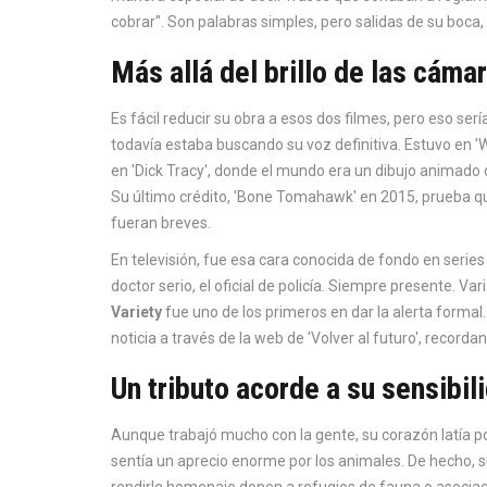
cobrar". Son palabras simples, pero salidas de su boca, 
Más allá del brillo de las cáma
Es fácil reducir su obra a esos dos filmes, pero eso ser
todavía estaba buscando su voz definitiva. Estuvo en 
en 'Dick Tracy', donde el mundo era un dibujo animado 
Su último crédito, 'Bone Tomahawk' en 2015, prueba que
fueran breves.
En televisión, fue esa cara conocida de fondo en series 
doctor serio, el oficial de policía. Siempre presente. Va
Variety
fue uno de los primeros en dar la alerta forma
noticia a través de la web de 'Volver al futuro', recor
Un tributo acorde a su sensibil
Aunque trabajó mucho con la gente, su corazón latía po
sentía un aprecio enorme por los animales. De hecho, su
rendirle homenaje donen a refugios de fauna o asociaci