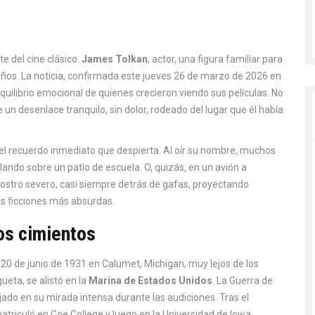
te del cine clásico.
James Tolkan
,
actor
, una figura familiar para
ños. La noticia, confirmada este jueves 26 de marzo de 2026 en
quilibrio emocional de quienes crecieron viendo sus películas. No
 un desenlace tranquilo, sin dolor, rodeado del lugar que él había
no el recuerdo inmediato que despierta. Al oír su nombre, muchos
ndo sobre un patio de escuela. O, quizás, en un avión a
rostro severo, casi siempre detrás de gafas, proyectando
las ficciones más absurdas.
os cimientos
20 de junio de 1931 en Calumet, Michigan, muy lejos de los
ueta, se alistó en la
Marina de Estados Unidos
. La Guerra de
ejado en su mirada intensa durante las audiciones. Tras el
e matriculó en Coe College y luego en la Universidad de Iowa,