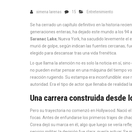
ximena larenas
15
Entretenimiento
Se ha cerrado un capítulo definitivo en la historia recien
generaciones enteras, ha dejado este mundo a los 94 a
Saranac Lake
,
Nueva York
, ha sacudido levemente el e
murió de golpe, según indican las fuentes cercanas; fue
elegido para descansar tras una vida frenética.
Lo que llama la atención no es solo la noticia en sí, si
no pueden evitar pensar en una máquina del tiempo vola
reacción rugiendo. Su estampa era inconfundible: ese 
autoridad. Era el tipo de actor que llenaba de realidad 
Una carrera construida desde l
Pero su trayectoria no comenzó en Hollywood. Nació el 
focas. Antes de enfundarse los primeros trajes de chaq
Corea dejó su marca en él, algo que luego se vería refl
servicio militar, la decisión fue clara: quería actuar. S