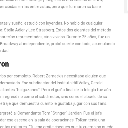
rcibidas en las entrevistas, pero que formaron su base
etas y sueño, estudió con leyendas. No hablo de cualquier
o: Stella Adler y Lee Strasberg. Estos dos gigantes del método
arecían representados, sino vividos. Durante 25 años, fue un
De Broadway al independiente, probó suerte con todo, acumulando
erdad.
ron
rumbo por completo. Robert Zemeckis necesitaba alguien que
demasiado. Ese subdirector del Instituto Hill Valley, Gerald
udiantes "holgazanes". Pero el guiño final de la trilogía fue aún
an regresó no como el subdirector, sino como el abuelo de su
etraje que demuestra cuánto le gustaba jugar con sus fans.
interpretó al Comandante Tom "Stinger" Jardian. Fue el jefe
vidar esa escena en la sala de operaciones. Tolkan tenía una
entos militares: "Tu ego emite cheques que tu cuerpo no puede