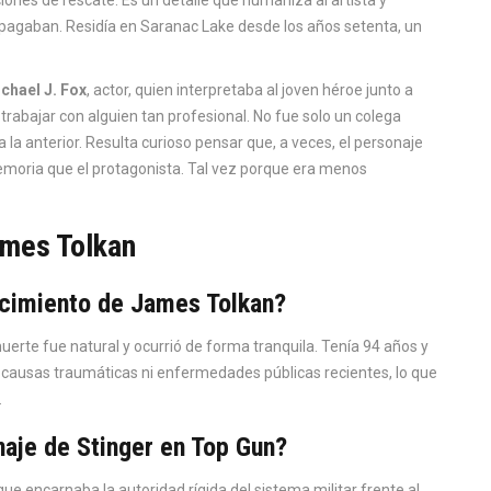
agaban. Residía en Saranac Lake desde los años setenta, un
chael J. Fox
,
actor
, quien interpretaba al joven héroe junto a
rabajar con alguien tan profesional. No fue solo un colega
la anterior. Resulta curioso pensar que, a veces, el personaje
oria que el protagonista. Tal vez porque era menos
ames Tolkan
lecimiento de James Tolkan?
muerte fue natural y ocurrió de forma tranquila. Tenía 94 años y
 causas traumáticas ni enfermedades públicas recientes, lo que
.
naje de Stinger en Top Gun?
e encarnaba la autoridad rígida del sistema militar frente al