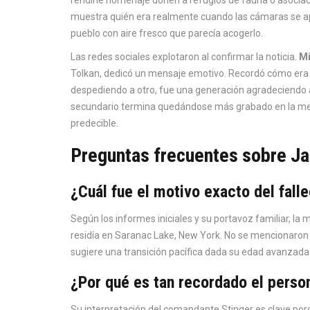
muestra quién era realmente cuando las cámaras se ap
pueblo con aire fresco que parecía acogerlo.
Las redes sociales explotaron al confirmar la noticia.
Mi
Tolkan, dedicó un mensaje emotivo. Recordó cómo era t
despediendo a otro, fue una generación agradeciendo a 
secundario termina quedándose más grabado en la mem
predecible.
Preguntas frecuentes sobre J
¿Cuál fue el motivo exacto del fal
Según los informes iniciales y su portavoz familiar, la 
residía en Saranac Lake, New York. No se mencionaron
sugiere una transición pacífica dada su edad avanzada
¿Por qué es tan recordado el perso
Su interpretación del comandante Stinger es clave porqu