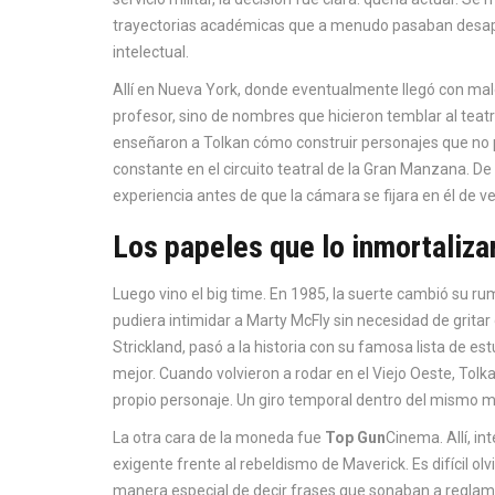
trayectorias académicas que a menudo pasaban desape
intelectual.
Allí en Nueva York, donde eventualmente llegó con mal
profesor, sino de nombres que hicieron temblar al teatr
enseñaron a Tolkan cómo construir personajes que no p
constante en el circuito teatral de la Gran Manzana. 
experiencia antes de que la cámara se fijara en él de v
Los papeles que lo inmortaliza
Luego vino el big time. En 1985, la suerte cambió su 
pudiera intimidar a Marty McFly sin necesidad de gritar 
Strickland, pasó a la historia con su famosa lista de est
mejor. Cuando volvieron a rodar en el Viejo Oeste, Tolk
propio personaje. Un giro temporal dentro del mismo m
La otra cara de la moneda fue
Top Gun
Cinema
. Allí, 
exigente frente al rebeldismo de Maverick. Es difícil ol
manera especial de decir frases que sonaban a reglam