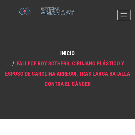
N
a
v
e
g
INICIO
a
c
FALLECE ROY SOTHERS, CIRUJANO PLÁSTICO Y
i
ESPOSO DE CAROLINA ARREGUI, TRAS LARGA BATALLA
ó
n
CONTRA EL CÁNCER
d
e
p
a
l
a
n