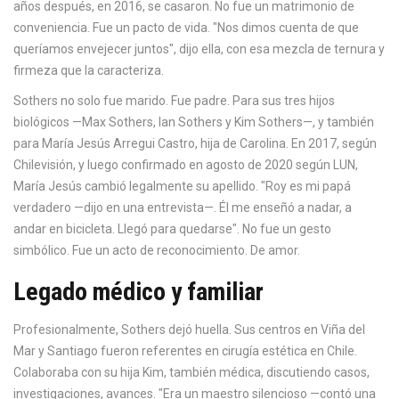
años después, en 2016, se casaron. No fue un matrimonio de
conveniencia. Fue un pacto de vida. "Nos dimos cuenta de que
queríamos envejecer juntos", dijo ella, con esa mezcla de ternura y
firmeza que la caracteriza.
Sothers no solo fue marido. Fue padre. Para sus tres hijos
biológicos —
Max Sothers
,
Ian Sothers
y
Kim Sothers
—, y también
para María Jesús Arregui Castro, hija de Carolina. En 2017, según
Chilevisión, y luego confirmado en agosto de 2020 según LUN,
María Jesús cambió legalmente su apellido. "Roy es mi papá
verdadero —dijo en una entrevista—. Él me enseñó a nadar, a
andar en bicicleta. Llegó para quedarse". No fue un gesto
simbólico. Fue un acto de reconocimiento. De amor.
Legado médico y familiar
Profesionalmente, Sothers dejó huella. Sus centros en Viña del
Mar y Santiago fueron referentes en cirugía estética en Chile.
Colaboraba con su hija Kim, también médica, discutiendo casos,
investigaciones, avances. "Era un maestro silencioso —contó una