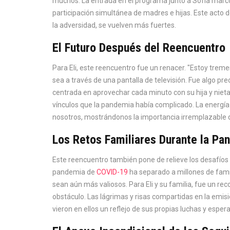
muchos. La entrada en el programa junto a Sofía marcó 
participación simultánea de madres e hijas. Este acto d
la adversidad, se vuelven más fuertes.
El Futuro Después del Reencuentro
Para Eli, este reencuentro fue un renacer. "Estoy tre
sea a través de una pantalla de televisión. Fue algo pre
centrada en aprovechar cada minuto con su hija y nieta
vínculos que la pandemia había complicado. La energí
nosotros, mostrándonos la importancia irremplazable de
Los Retos Familiares Durante la Pa
Este reencuentro también pone de relieve los desafíos
pandemia de
COVID-19
ha separado a millones de fam
sean aún más valiosos. Para Eli y su familia, fue un rec
obstáculo. Las lágrimas y risas compartidas en la emi
vieron en ellos un reflejo de sus propias luchas y esper