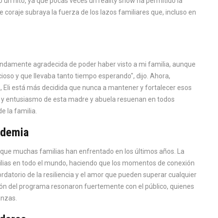
un hito, ya que pocas veces un reality show ha permitido la
e coraje subraya la fuerza de los lazos familiares que, incluso en
mendamente agradecida de poder haber visto a mi familia, aunque
cioso y que llevaba tanto tiempo esperando", dijo. Ahora,
, Eli está más decidida que nunca a mantener y fortalecer esos
a y entusiasmo de esta madre y abuela resuenan en todos
 la familia.
ndemia
 que muchas familias han enfrentado en los últimos años. La
ilias en todo el mundo, haciendo que los momentos de conexión
ordatorio de la resiliencia y el amor que pueden superar cualquier
sión del programa resonaron fuertemente con el público, quienes
anzas.