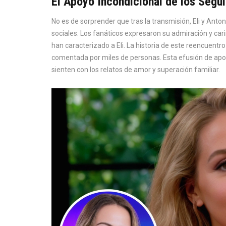
El Apoyo Incondicional de los Segu
No es de sorprender que tras la transmisión, Eli y Anto
sociales. Los fanáticos expresaron su admiración y car
han caracterizado a Eli. La historia de este reencuent
comentada por miles de personas. Esta efusión de ap
sienten con los relatos de amor y superación familiar.