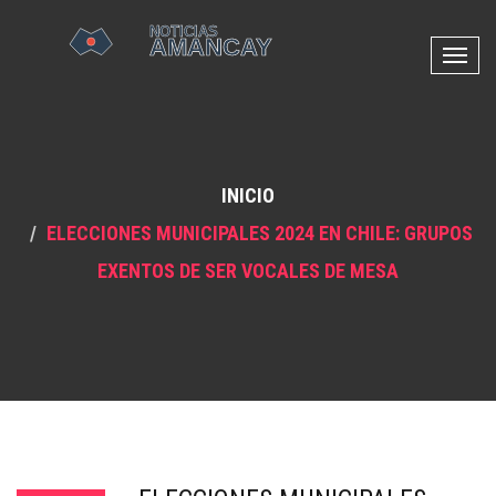
N
a
v
e
g
INICIO
a
c
ELECCIONES MUNICIPALES 2024 EN CHILE: GRUPOS
i
EXENTOS DE SER VOCALES DE MESA
ó
n
d
e
p
a
l
a
n