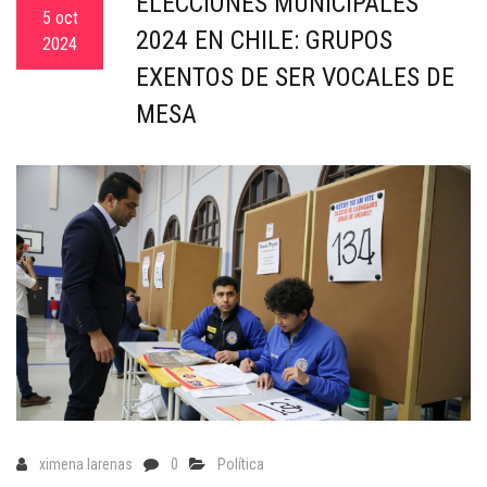
ELECCIONES MUNICIPALES
c
5 oct
2024 EN CHILE: GRUPOS
a
2024
EXENTOS DE SER VOCALES DE
MESA
ximena larenas
0
Política