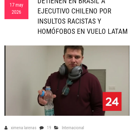
DETIENEN EN BRASIL A
c
17 may
EJECUTIVO CHILENO POR
a
2026
INSULTOS RACISTAS Y
HOMÓFOBOS EN VUELO LATAM
ximena larenas
19
Internacional