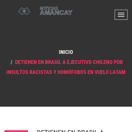
N
a
v
e
g
INICIO
a
c
DETIENEN EN BRASIL A EJECUTIVO CHILENO POR
i
INSULTOS RACISTAS Y HOMÓFOBOS EN VUELO LATAM
ó
n
d
e
p
a
l
a
n