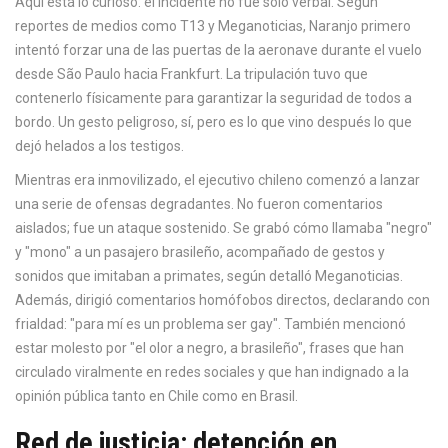
Aquí está lo curioso: el incidente no fue solo verbal. Según
reportes de medios como T13 y Meganoticias, Naranjo primero
intentó forzar una de las puertas de la aeronave durante el vuelo
desde São Paulo hacia Frankfurt. La tripulación tuvo que
contenerlo físicamente para garantizar la seguridad de todos a
bordo. Un gesto peligroso, sí, pero es lo que vino después lo que
dejó helados a los testigos.
Mientras era inmovilizado, el ejecutivo chileno comenzó a lanzar
una serie de ofensas degradantes. No fueron comentarios
aislados; fue un ataque sostenido. Se grabó cómo llamaba "negro"
y "mono" a un pasajero brasileño, acompañado de gestos y
sonidos que imitaban a primates, según detalló Meganoticias.
Además, dirigió comentarios homófobos directos, declarando con
frialdad: "para mí es un problema ser gay". También mencionó
estar molesto por "el olor a negro, a brasileño", frases que han
circulado viralmente en redes sociales y que han indignado a la
opinión pública tanto en Chile como en Brasil.
Red de justicia: detención en