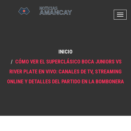
N
a
v
e
g
INICIO
a
c
CÓMO VER EL SUPERCLÁSICO BOCA JUNIORS VS
i
RIVER PLATE EN VIVO: CANALES DE TV, STREAMING
ó
n
ONLINE Y DETALLES DEL PARTIDO EN LA BOMBONERA
d
e
p
a
l
a
n