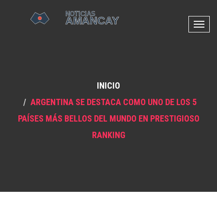
N
a
v
e
g
INICIO
a
c
ARGENTINA SE DESTACA COMO UNO DE LOS 5
i
PAÍSES MÁS BELLOS DEL MUNDO EN PRESTIGIOSO
ó
n
RANKING
d
e
p
a
l
a
n