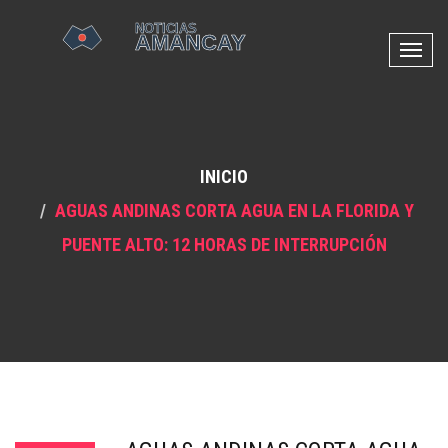
N
a
v
e
g
INICIO
a
c
AGUAS ANDINAS CORTA AGUA EN LA FLORIDA Y
i
PUENTE ALTO: 12 HORAS DE INTERRUPCIÓN
ó
n
d
e
p
a
l
a
n