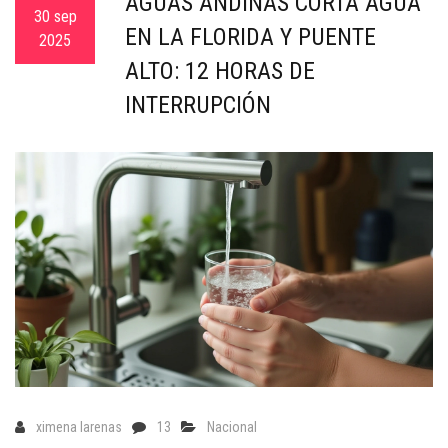
AGUAS ANDINAS CORTA AGUA
c
30 sep
EN LA FLORIDA Y PUENTE
a
2025
ALTO: 12 HORAS DE
INTERRUPCIÓN
ximena larenas
13
Nacional