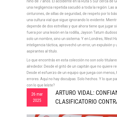
niño de 7 años.
El accidente en la Ruta 5 Sur cerca de 
una negligencia repetida
sacudió a toda la región. Las a
cinturones, de sillas de seguridad, de respeto por lo bá
una cultura vial que sigue ignorando lo evidente. Mient
depende de dos estrellas y que ahora tiene que jugar si
fuera por una lesión en la rodilla, Jayson Tatum dudoso
solo un nombre, sino un sistema. Y en Londres,
West H
inteligencia táctica
, aprovechó un error, un expulsión y
aspirantes al título.
Lo que encontrás en esta colección no son solo titulare
alrededor. Desde el gritó de un capitán que no quiere re
Desde el esfuerzo de un equipo que juega con menos, h
errores. Aquí no hay disculpas. Solo hechos. Y lo que 
con lo que leíste?
ARTURO VIDAL: CONFI
26 mar
2025
CLASIFICATORIO CONT