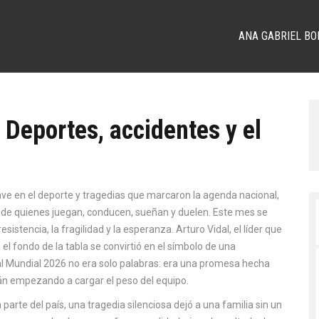
ANA GABRIEL BO
 Deportes, accidentes y el
lave en el deporte y tragedias que marcaron la agenda nacional
,
al de quienes juegan, conducen, sueñan y duelen. Este mes se
esistencia, la fragilidad y la esperanza.
Arturo Vidal
,
el líder que
 el fondo de la tabla
se convirtió en el símbolo de una
 al Mundial 2026 no era solo palabras: era una promesa hecha
tán empezando a cargar el peso del equipo.
 parte del país, una tragedia silenciosa dejó a una familia sin un