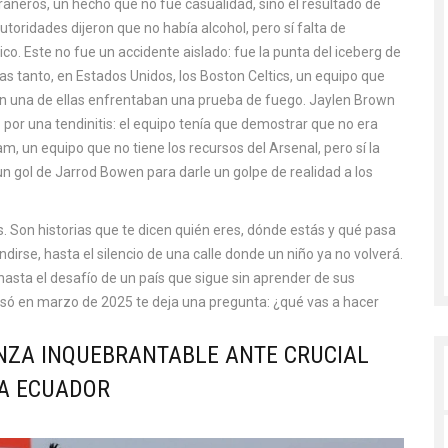
Graneros
,
un hecho que no fue casualidad, sino el resultado de
utoridades dijeron que no había alcohol, pero sí falta de
sico. Este no fue un accidente aislado: fue la punta del iceberg de
ras tanto, en Estados Unidos, los
Boston Celtics
,
un equipo que
n una de ellas
enfrentaban una prueba de fuego. Jaylen Brown
 por una tendinitis: el equipo tenía que demostrar que no era
am
,
un equipo que no tiene los recursos del Arsenal, pero sí la
 un gol de Jarrod Bowen para darle un golpe de realidad a los
s. Son historias que te dicen quién eres, dónde estás y qué pasa
ndirse, hasta el silencio de una calle donde un niño ya no volverá.
asta el desafío de un país que sigue sin aprender de sus
pasó en marzo de 2025 te deja una pregunta: ¿qué vas a hacer
ANZA INQUEBRANTABLE ANTE CRUCIAL
RA ECUADOR