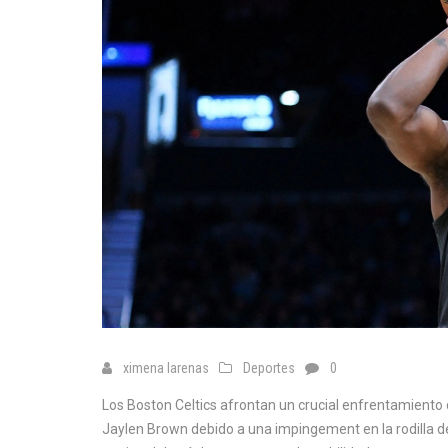
ximena larenas
Deportes
0
Los Boston Celtics afrontan un crucial enfrentamiento 
Jaylen Brown debido a una impingement en la rodilla d