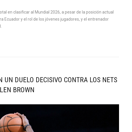
tal en clasificar al Mundial 2026, a pesar de la posición actual
ra Ecuador y el rol de los jóvenes jugadores, y el entrenador
.
N UN DUELO DECISIVO CONTRA LOS NETS
YLEN BROWN