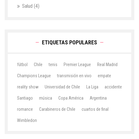
Salud
(4)
ETIQUETAS POPULARES
fútbol
Chile
tenis
Premier League
Real Madrid
Champions League
transmisión en vivo
empate
reality show
Universidad de Chile
La Liga
accidente
Santiago
música
Copa América
Argentina
romance
Carabineros de Chile
cuartos de final
Wimbledon