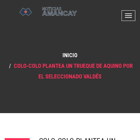
N
a
v
e
g
INICIO
a
c
COLO‑COLO PLANTEA UN TRUEQUE DE AQUINO POR
i
EL SELECCIONADO VALDÉS
ó
n
d
e
p
a
l
a
n