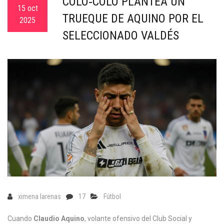
COLO‑COLO PLANTEA UN
c
15 oct
TRUEQUE DE AQUINO POR EL
a
2025
SELECCIONADO VALDÉS
ximena larenas
17
Fútbol
Cuando
Claudio Aquino
, volante ofensivo del
Club Social y